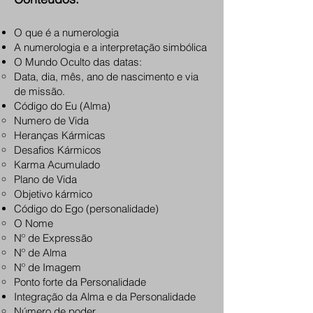
O que é a numerologia
A numerologia e a interpretação simbólica
O Mundo Oculto das datas:
Data, dia, mês, ano de nascimento e via
de missão.
Código do Eu (Alma)
Numero de Vida
Heranças Kármicas
Desafios Kármicos
Karma Acumulado
Plano de Vida
Objetivo kármico
C
ódigo do Ego (personalidade)
O Nome
Nº de Expressão
Nº de Alma
Nº de Imagem
Ponto forte da Personalidade
Integração da Alma e da Personalidade
Número de poder