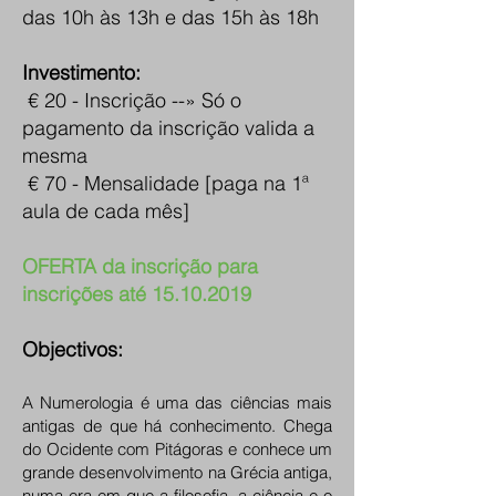
das 10h às 13h e das 15h às 18h
Investimento:
€ 20 - Inscrição --» Só o
pagamento da inscrição valida a
mesma
€ 70 - Mensalidade [paga na 1ª
aula de cada mês]
OFERTA da inscrição para
inscrições até
15.10.2019
Objectivos:
A Numerologia é uma das ciências mais
antigas de que há conhecimento. Chega
do Ocidente com Pitágoras e conhece um
grande desenvolvimento na Grécia antiga,
numa era em que a filosofia, a ciência e o