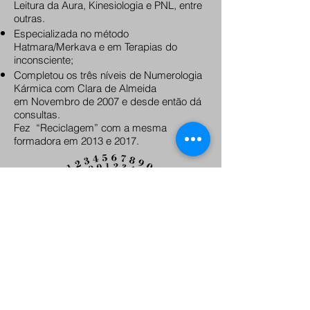
Leitura da Aura, Kinesiologia e PNL, entre
outras.
Especializada no método
Hatmara/Merkava e em Terapias do
inconsciente;
Completou os três níveis de Numerologia
Kármica com Clara de Almeida
em Novembro de 2007 e desde então dá
consultas.
Fez “Reciclagem” com a mesma
formadora em 2013 e 2017.