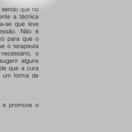
, sendo que no
ente a técnica
a-se que leve
sessão. Não é
rço para que o
ue o terapeuta
 necessário, o
sugerir alguns
 de que a cura
 é um forma de
po e promove o