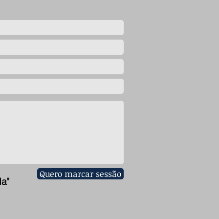
Quero marcar sessão
da"