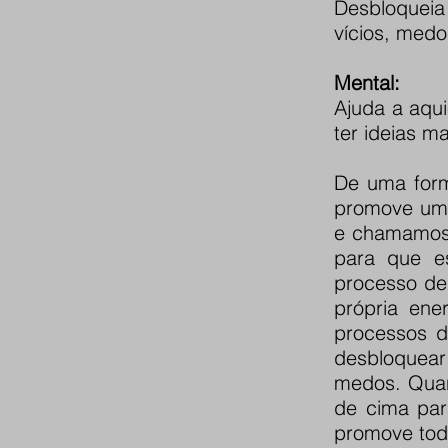
Desbloqueia 
vícios, medo
Mental:
Ajuda a aqui
ter ideias ma
De uma form
promove um 
e chamamos 
para que es
processo de
própria ene
processos d
desbloquear 
medos. Quand
de cima para
promove tod