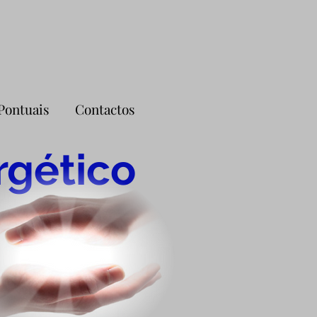
Pontuais
Contactos
rgético