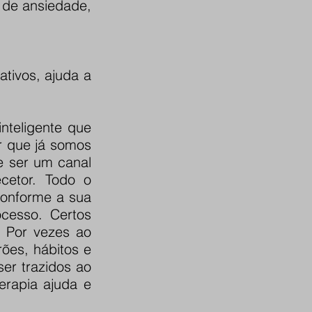
 de ansiedade,
tivos, ajuda a
nteligente que
r que já somos
e ser um canal
ecetor. Todo o
conforme a sua
ocesso. Certos
 Por vezes ao
ões, hábitos e
er trazidos ao
erapia ajuda e