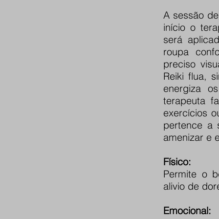
A sessão de
início o ter
será aplica
roupa confo
preciso vis
Reiki flua, 
energiza os
terapeuta f
exercícios 
pertence a 
amenizar e e
Físico:
Permite o b
alivio de dor
Emocional: