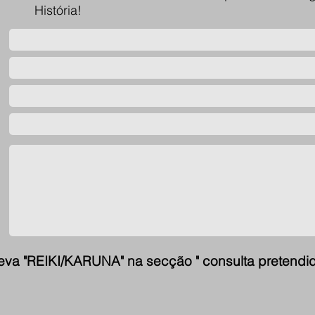
História!
eva "REIKI/KARUNA" na secção " consulta pretendi