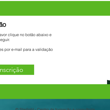
ção
favor clique no botão abaixo e
eguir.
s por e-mail para a validação
inscrição
© Starlight - Centro de formação e consultoria