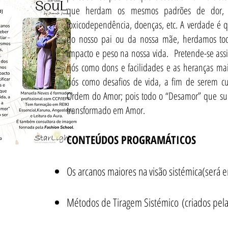
que herdam os mesmos padrões de dor, c
toxicodependência, doenças, etc. A verdade é
do nosso pai ou da nossa mãe, herdamos tod
impacto e peso na nossa vida. Pretende-se ass
nós como dons e facilidades e as heranças m
nós como desafios de vida, a fim de serem c
Ordem do Amor; pois todo o “Desamor” que sur
transformado em Amor.
CONTEÚDOS PROGRAMÁTICOS
Os arcanos maiores na visão sistémica
(será 
Métodos de Tiragem Sistémico
(criados pel